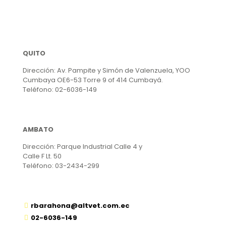
variantes.
Las
opciones
se
pueden
elegir
QUITO
en
la
Dirección: Av. Pampite y Simón de Valenzuela, YOO
página
Cumbaya OE6-53 Torre 9 of 414 Cumbayá.
de
Teléfono: 02-6036-149
producto
AMBATO
Dirección: Parque Industrial Calle 4 y
Calle F Lt. 50
Teléfono: 03-2434-299
rbarahona@altvet.com.ec
02-6036-149