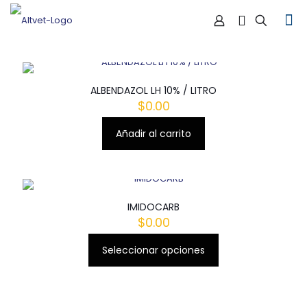
ALBENDAZOL LH 10% / LITRO
$
0.00
Añadir al carrito
IMIDOCARB
$
0.00
Seleccionar opciones
Este
producto
tiene
múltiples