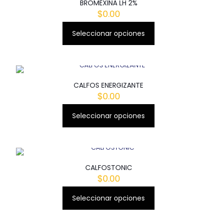
BROMEXINA LH 2%
$
0.00
Seleccionar opciones
Este
producto
tiene
múltiples
variantes.
Las
CALFOS ENERGIZANTE
opciones
$
0.00
se
pueden
Seleccionar opciones
Este
elegir
producto
en
tiene
la
múltiples
página
variantes.
de
Las
producto
CALFOSTONIC
opciones
$
0.00
se
pueden
Seleccionar opciones
Este
elegir
producto
en