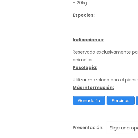
– 20kg.
Especies:
Indicaciones:
Reservado exclusivamente par
animales.
Posología:
Utilizar mezclado con el piens
Más información:
Ganadería
Porcinos
Presentación: