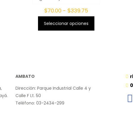
Rango
$
70.00
-
$
339.75
de
Seleccionar opciones
precios:
Este
desde
producto
$70.00
tiene
hasta
múltiples
$339.75
variantes.
Las
opciones
AMBATO
r
se
0
pueden
,
Dirección: Parque Industrial Calle 4 y
elegir
ayá.
Calle F Lt. 50
en
Teléfono: 03-2434-299
la
página
de
producto