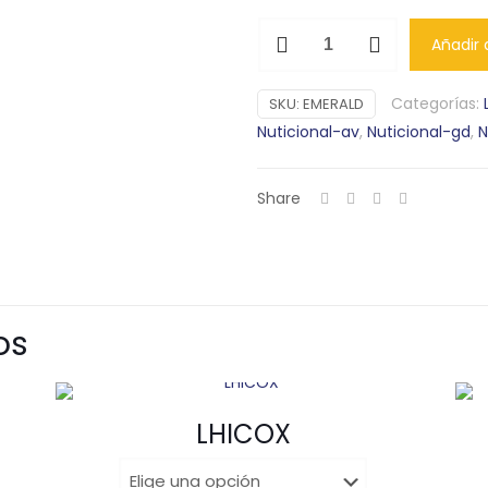
EMERALD
Añadir a
cantidad
Categorías:
SKU:
EMERALD
Nuticional-av
,
Nuticional-gd
,
N
Share
os
LHICOX