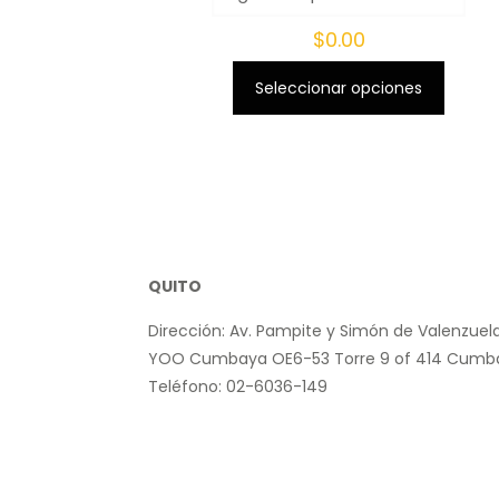
$
0.00
Seleccionar opciones
Este
producto
tiene
múltiples
variantes.
Las
opciones
QUITO
se
pueden
Dirección: Av. Pampite y Simón de Valenzuela
elegir
YOO Cumbaya OE6-53 Torre 9 of 414 Cumb
en
Teléfono: 02-6036-149
la
página
de
producto