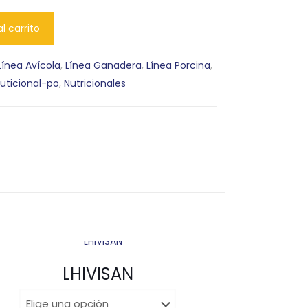
l carrito
Línea Avícola
,
Línea Ganadera
,
Línea Porcina
,
uticional-po
,
Nutricionales
LHIVISAN