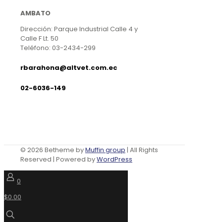
página
AMBATO
de
producto
Dirección: Parque Industrial Calle 4 y
Calle F Lt. 50
Teléfono: 03-2434-299
rbarahona@altvet.com.ec
02-6036-149
© 2026 Betheme by
Muffin group
| All Rights
Reserved | Powered by
WordPress
0
$0.00