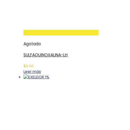
en
la
página
de
producto
Agotado
SULFAQUINOXALINA-LH
$
0.00
Leer más