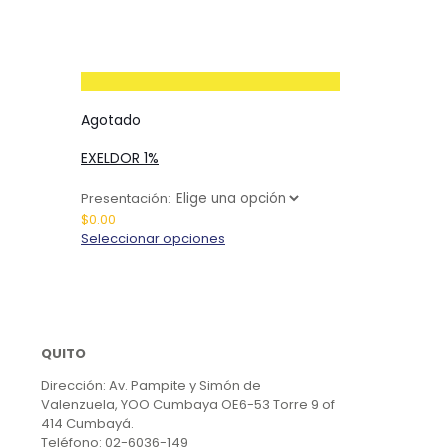
Agotado
EXELDOR 1%
Presentación:
$
0.00
Este
Seleccionar opciones
producto
tiene
múltiples
variantes.
Las
opciones
QUITO
se
Dirección: Av. Pampite y Simón de
pueden
Valenzuela, YOO Cumbaya OE6-53 Torre 9 of
elegir
414 Cumbayá.
en
Teléfono: 02-6036-149
la