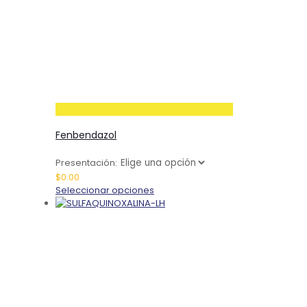
Fenbendazol
Presentación:
$
0.00
Este
Seleccionar opciones
producto
tiene
múltiples
variantes.
Las
opciones
se
pueden
elegir