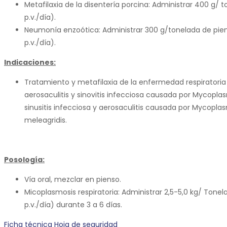
Metafilaxia de la disentería porcina: Administrar 400 g/
p.v./día).
Neumonía enzoótica: Administrar 300 g/tonelada de pie
p.v./día).
Indicaciones:
Tratamiento y metafilaxia de la enfermedad respiratori
aerosaculitis y sinovitis infecciosa causada por Mycopla
sinusitis infecciosa y aerosaculitis causada por Mycop
meleagridis.
Posología:
Vía oral, mezclar en pienso.
Micoplasmosis respiratoria: Administrar 2,5-5,0 kg/ Ton
p.v./día) durante 3 a 6 días.
Ficha técnica
Hoja de seguridad