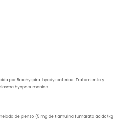
ucida por Brachyspira hyodysenteriae. Tratamiento y
oplasma hyopneumoniae.
 tonelada de pienso (5 mg de tiamulina fumarato ácido/kg