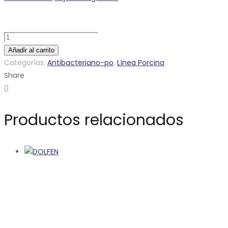
TIAMULIN
LH
Añadir al carrito
cantidad
Categorías:
Antibacteriano-po
,
Línea Porcina
Share
0
Productos relacionados