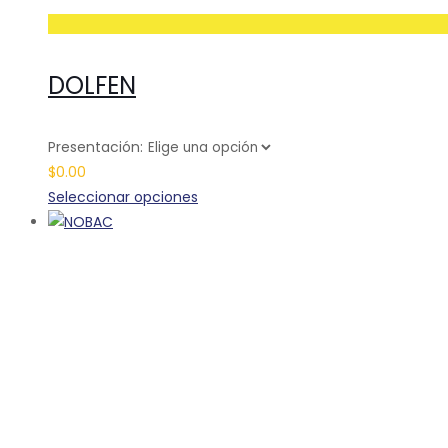
DOLFEN
Presentación:
$
0.00
Este
Seleccionar opciones
producto
tiene
múltiples
variantes.
Las
opciones
se
pueden
elegir
en