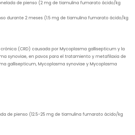
 tonelada de pienso (2 mg de tiamulina fumarato ácido/kg
nso durante 2 meses (1.5 mg de tiamulina fumarato ácido/kg
a crónica (CRD) causada por Mycoplasma gallisepticum y la
sma synoviae, en pavos para el tratamiento y metafilaxia de
lasma gallisepticum, Mycoplasma synoviae y Mycoplasma
elada de pienso (12.5-25 mg de tiamulina fumarato ácido/kg