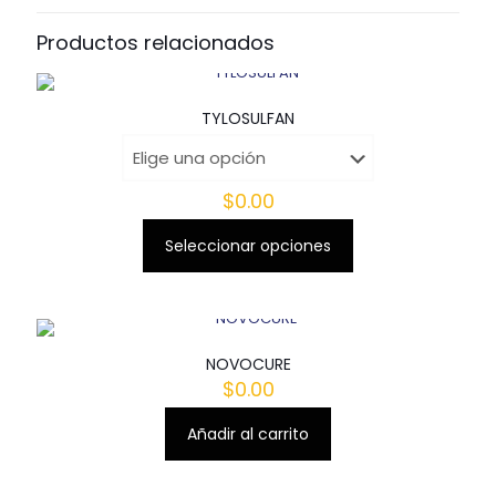
Productos relacionados
TYLOSULFAN
$
0.00
Seleccionar opciones
Este
producto
tiene
múltiples
variantes.
Las
NOVOCURE
opciones
$
0.00
se
pueden
Añadir al carrito
elegir
en
la