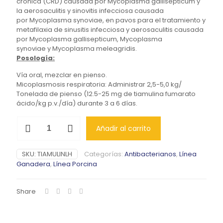
crónica (CRD) causada por Mycoplasma gallisepticum y
la aerosaculitis y sinovitis infecciosa causada
por Mycoplasma synoviae, en pavos para el tratamiento y
metafilaxia de sinusitis infecciosa y aerosaculitis causada
por Mycoplasma gallisepticum, Mycoplasma
synoviae y Mycoplasma meleagridis.
Posología:
Vía oral, mezclar en pienso.
Micoplasmosis respiratoria: Administrar 2,5-5,0 kg/
Tonelada de pienso (12.5-25 mg de tiamulina fumarato
ácido/kg p.v./día) durante 3 a 6 días.
TIAMULIN
Añadir al carrito
LH
cantidad
SKU:
TIAMULINLH
Categorías:
Antibacterianos
,
Línea
Ganadera
,
Línea Porcina
Share