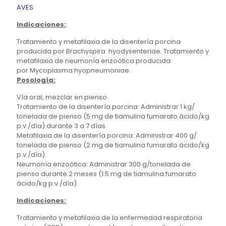
AVES
Indicaciones:
Tratamiento y metafilaxia de la disentería porcina
producida por Brachyspira hyodysenteriae. Tratamiento y
metafilaxia de neumonía enzoótica producida
por Mycoplasma hyopneumoniae.
Posología:
Vía oral, mezclar en pienso.
Tratamiento de la disentería porcina: Administrar 1 kg/
tonelada de pienso (5 mg de tiamulina fumarato ácido/kg
p.v./día) durante 3 a 7 días.
Metafilaxia de la disentería porcina: Administrar 400 g/
tonelada de pienso (2 mg de tiamulina fumarato ácido/kg
p.v./día).
Neumonía enzoótica: Administrar 300 g/tonelada de
pienso durante 2 meses (1.5 mg de tiamulina fumarato
ácido/kg p.v./día).
Indicaciones:
Tratamiento y metafilaxia de la enfermedad respiratoria