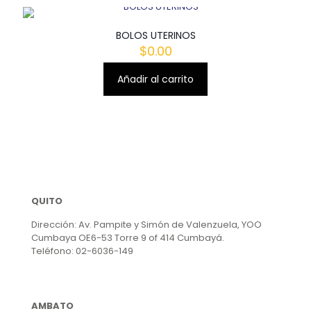
página
de
producto
BOLOS UTERINOS
$
0.00
Añadir al carrito
QUITO
Dirección: Av. Pampite y Simón de Valenzuela, YOO
Cumbaya OE6-53 Torre 9 of 414 Cumbayá.
Teléfono: 02-6036-149
AMBATO