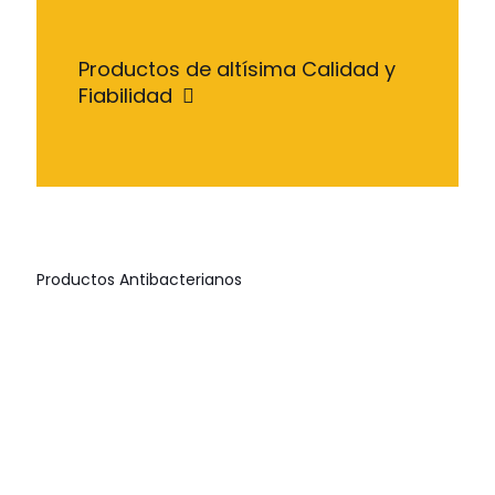
Productos de altísima Calidad y
Fiabilidad
Productos Antibacterianos
LHIFLOXACINA
LHIFLOXACINA
NORFLOXACINA
LHIFLOXACINA
PLUS
PLUS
20%
20%
B
T
$
0.00
$
0.00
$
0.00
$
0.00
LHIFLOXACINA
LHIFOSTRIM
10%
$
0.00