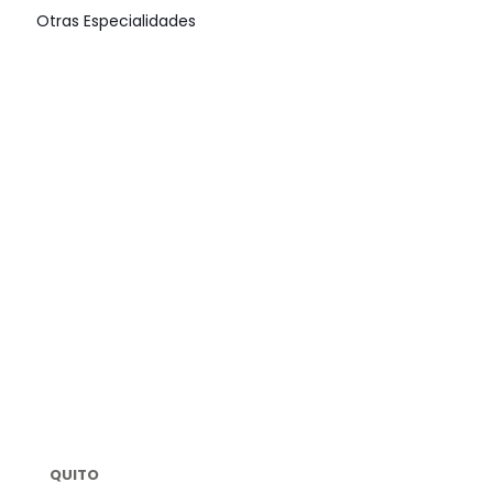
Otras Especialidades
BROMEXINA
LH
2%
$
0.00
QUITO