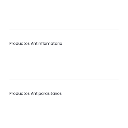
LH
$
0.00
500 1
KG
$
0.00
Productos Antinflamatorio
LHIFLUNEX
DOLFEN
DEXAMETASONA
LH
$
0.00
$
0.00
$
0.00
Productos Antiparasitarios
EXELDOR
TROTON
SULFAQUINOXALINA-
LHICOX
1%
LH
$
0.00
$
70.00
$
0.00
$
0.00
-
$
339.75