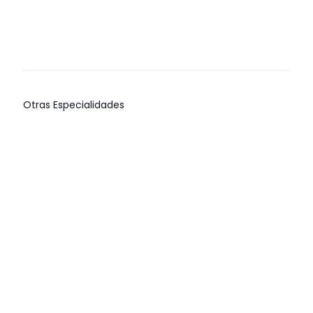
CALFOSTONIC
CALFOS
ENERGIZANTE
$
0.00
$
0.00
Otras Especialidades
RUMINATORIO
BROMEXINA
LH
LH
2%
$
0.00
$
0.00