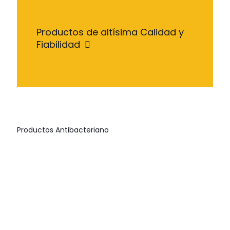
Productos de altísima Calidad y
Fiabilidad
Productos Antibacteriano
LHIFLOXACINA
LHIFLOXACINA
LHIFLOXACINA
TIAMULIN
5%
PLUS
PLUS
LH
B
T
$
0.00
$
0.00
$
0.00
$
0.00
TYLOSULFAN
$
0.00