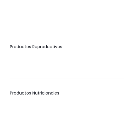
Rango
de
IMIDOCARB
Fenbendazol
precios:
desde
$
0.00
$
0.00
$70.00
hasta
$339.75
Productos Reproductivos
PROLUTEN
ESTROGEST
$
0.00
$
0.00
Productos Nutricionales
SOLERGY
IGUSAFE
SOLVANCE
EMERALD
WS
BIND
$
0.00
$
0.00
$
0.00
$
0.00
GREEN